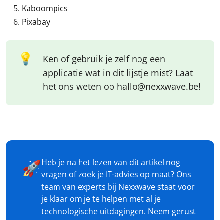
Kaboompics
Pixabay
💡
Ken of gebruik je zelf nog een
applicatie wat in dit lijstje mist? Laat
het ons weten op hallo@nexxwave.be!
Heb je na het lezen van dit artikel nog
🚀
vragen of zoek je IT-advies op maat? Ons
team van experts bij Nexxwave staat voor
je klaar om je te helpen met al je
technologische uitdagingen. Neem gerust