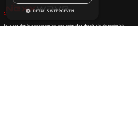
DETAILS WEERGEVEN
Je weet dat je onderneming pas echt vlot draait als de techniek
achter de schermen onzichtbaar en feilloos werkt. Maar als
ondernemer heb je geen tijd voor trage verbindingen,
beveiligingsrisico's of systemen die niet meewerken. Bij Nexxwave
nemen we die zorgen volledig van je over. Wij zorgen voor de IT- en
clouddiensten die altijd paraat zijn en naadloos met je groei
meeschalen. Het resultaat? Je verliest geen kostbare tijd aan
technisch oponthoud en kunt je volledig richten op het succes van je
zaak. Wij regelen de techniek, jij doet de zaken.
Onze diensten
Bedrijf
IT-beheer
Contacteer ons
Google Workspace
Blog
Managed DMARC
Docs