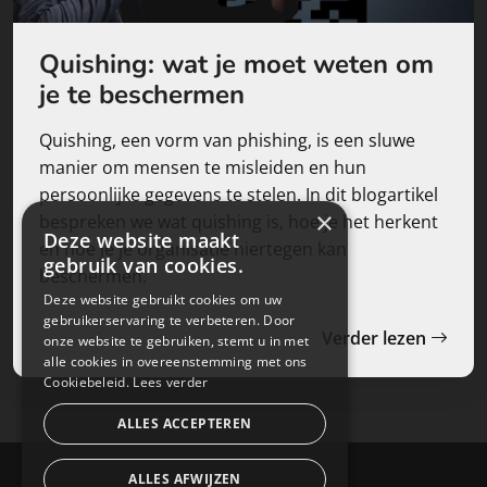
Quishing: wat je moet weten om
je te beschermen
Quishing, een vorm van phishing, is een sluwe
manier om mensen te misleiden en hun
persoonlijke gegevens te stelen. In dit blogartikel
×
bespreken we wat quishing is, hoe je het herkent
Deze website maakt
en hoe je je organisatie hiertegen kan
gebruik van cookies.
beschermen.
Deze website gebruikt cookies om uw
gebruikerservaring te verbeteren. Door
Verder lezen
onze website te gebruiken, stemt u in met
alle cookies in overeenstemming met ons
Cookiebeleid.
Lees verder
ALLES ACCEPTEREN
ALLES AFWIJZEN