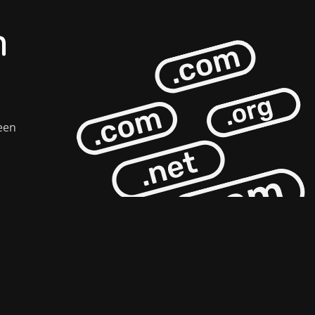
n
een