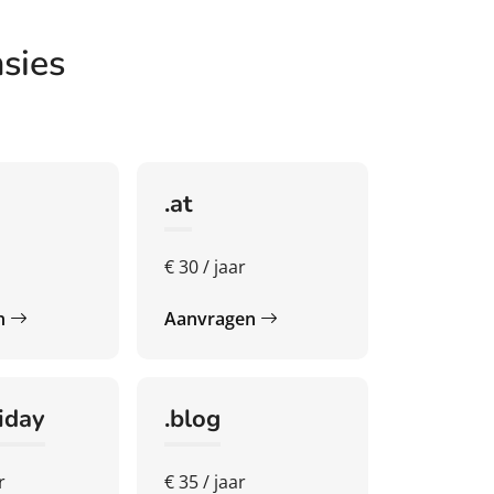
sies
.at
€ 30 / jaar
n
Aanvragen
riday
.blog
r
€ 35 / jaar