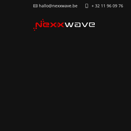
hallo@nexxwave.be
+ 32 11 96 09 76