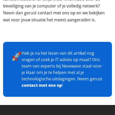
beveiliging van je computer of je volledig netwerk?
Neem dan gerust
contact met ons op
en we bekijken
wat voor jouw situatie het meest aangeraden is.
Heb je na het lezen van dit artikel nog
🚀
vragen of zoek je IT-advies op maat? Ons
team van experts bij Nexxwave staat voor
je klaar om je te helpen met al je
technologische uitdagingen. Neem gerust
contact met ons op
!