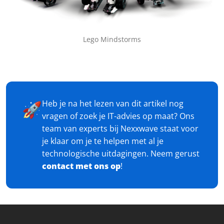
Lego Mindstorms
Heb je na het lezen van dit artikel nog
🚀
vragen of zoek je IT-advies op maat? Ons
team van experts bij Nexxwave staat voor
je klaar om je te helpen met al je
technologische uitdagingen. Neem gerust
contact met ons op
!