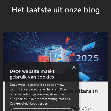
Het laatste uit onze blog
×
Deze website maakt
gebruik van cookies.
Deze website gebruikt cookies om uw
Publieke DNS malware filters in
gebruikerservaring te verbeteren. Door
onze website te gebruiken, stemt u in met
2025 getest
alle cookies in overeenstemming met ons
Cookiebeleid.
Lees verder
Hoe goed scoren de grootste publieke DNS-