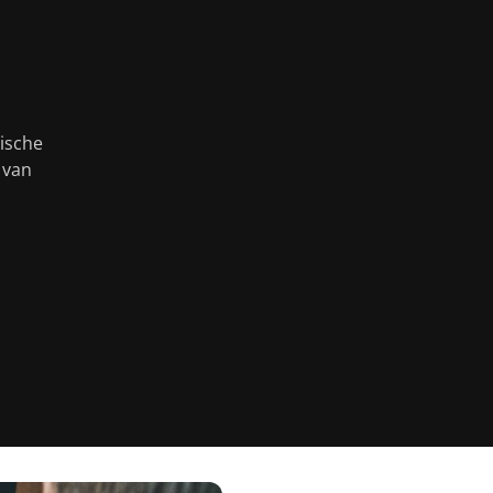
nische
 van