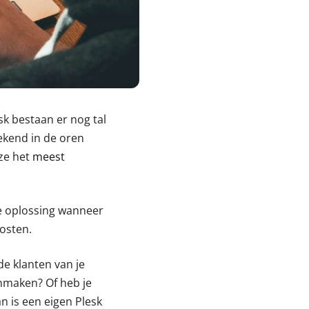
sk bestaan er nog tal
ekend in de oren
yze het
meest
te oplossing wanneer
hosten.
de klanten van je
anmaken? Of heb je
n is een eigen Plesk