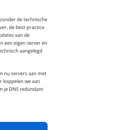
r zonder de technische
ver, de best-practice
pdates van de
an een eigen server en
 technisch aangelegd
en nu servers aan met
er koppelen we aan
om je DNS redundant