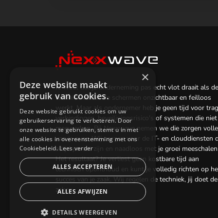
×
Deze website maakt
Je weet dat je onderneming pas echt vlot draait als d
gebruik van cookies.
techniek achter de schermen onzichtbaar en feilloos
werkt. Maar als ondernemer heb je geen tijd voor tra
Deze website gebruikt cookies om uw
verbindingen, beveiligingsrisico's of systemen die niet
gebruikerservaring te verbeteren. Door
meewerken. Bij Nexxwave nemen we die zorgen volle
onze website te gebruiken, stemt u in met
van je over. Wij zorgen voor de IT- en clouddiensten d
alle cookies in overeenstemming met ons
Cookiebeleid.
Lees verder
altijd paraat zijn en naadloos met je groei meeschalen
Het resultaat? Je verliest geen kostbare tijd aan
ALLES ACCEPTEREN
technisch oponthoud en kunt je volledig richten op he
succes van je zaak. Wij regelen de techniek, jij doet de
zaken.
ALLES AFWIJZEN
DETAILS WEERGEVEN