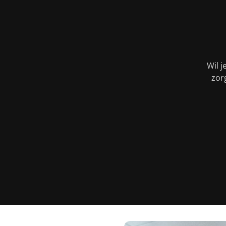
Wil j
zor