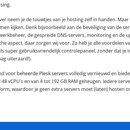
sing.
rver neem je de touwtjes van je hosting zelf in handen. Maa
men kijken. Denk bijvoorbeeld aan de beveiliging van de ser
etwerkbeheer, de gespreide DNS-servers, monitoring en de u
che aspect, daar zorgen wij voor. Zo heb je alle voordelen v
ls super gebruiksvriendelijk controlepaneel, zonder dat je
ag uiteraard!).
od voor
beheerde Plesk servers
volledig vernieuwd en bied
t 48 vCPU's en van 4 tot 192 GB RAM geheugen. Iedere serv
form, waardoor je geen extra servers moet (laten) hosten 