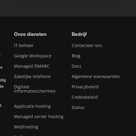
Onze diensten
Bedrijf
IT-beheer
Contacteer ons
e
Google Workspace
Blog
Managed DMARC
Docs
ge
Zakelijke telefonie
Algemene voorwaarden
dig
ie
Digitale
Privacybeleid
informatieschermen
.
Cookiebeleid
t
Applicatie hosting
Status
Managed server hosting
Webhosting