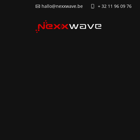
hallo@nexxwave.be
+ 32 11 96 09 76